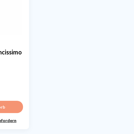
ncissimo
orb
nfordern