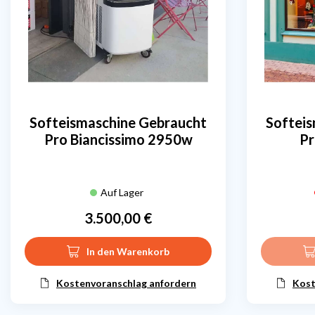
Softeismaschine Gebraucht
Softei
Pro Biancissimo 2950w
Pr
Auf Lager
3.500,00 €
Preis
In den Warenkorb
Kostenvoranschlag anfordern
Kost