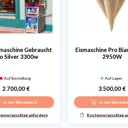
smaschine Gebraucht
Eismaschine Pro Bia
o Silver 3300w
2950W
Auf Bestellung
Auf Lager
2.700,00 €
3.500,00 €
Preis
Preis
In den Warenkorb
In den Warenk
envoranschlag anfordern
Kostenvoranschlag a