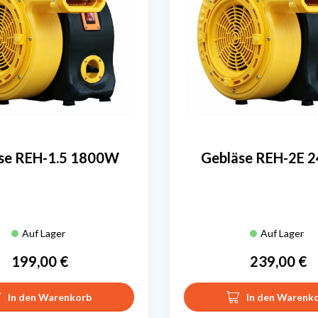
se REH-1.5 1800W
Gebläse REH-2E 
Auf Lager
Auf Lager
199,00 €
239,00 €
Preis
Preis
In den Warenkorb
In den Warenk