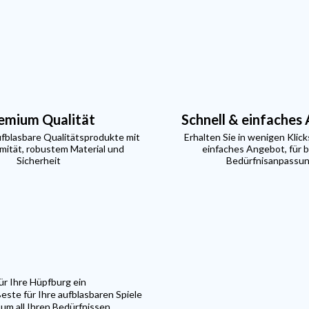
emium Qualität
Schnell & einfaches
ufblasbare Qualitätsprodukte mit
Erhalten Sie in wenigen Klick
ität, robustem Material und
einfaches Angebot, für 
Sicherheit
Bedürfnisanpassu
ür Ihre Hüpfburg ein
este für Ihre aufblasbaren Spiele
 um all Ihren Bedürfnissen