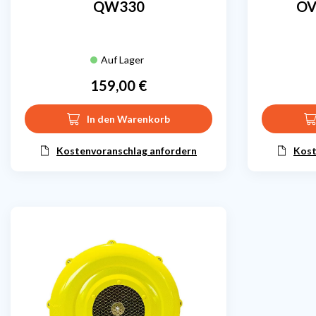
QW330
OV
Auf Lager
159,00 €
Preis
In den Warenkorb
Kostenvoranschlag anfordern
Kost