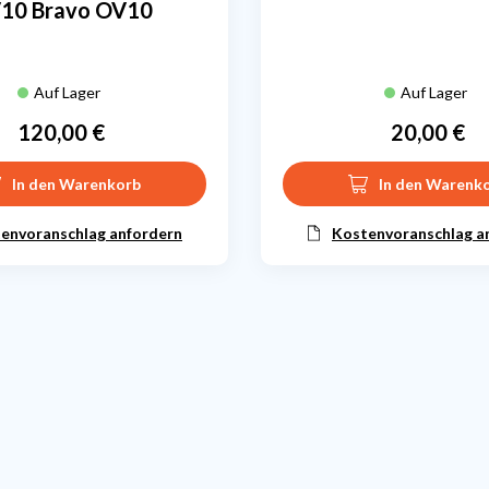
10 Bravo OV10
Auf Lager
Auf Lager
120,00 €
20,00 €
Preis
Preis
In den Warenkorb
In den Warenk
envoranschlag anfordern
Kostenvoranschlag a