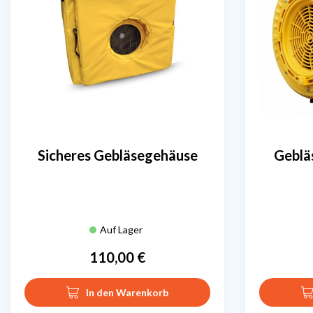
Sicheres Gebläsegehäuse
Geblä
Auf Lager
110,00 €
Preis
In den Warenkorb