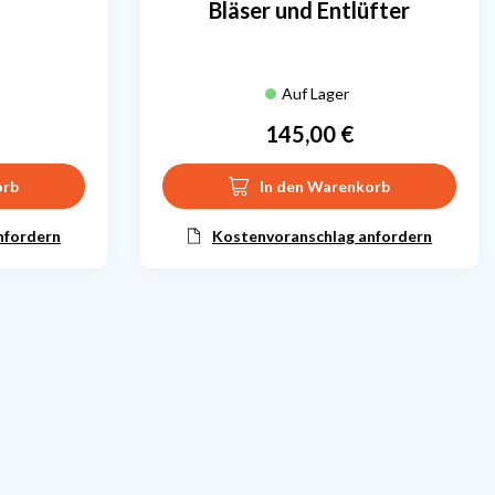
Bläser und Entlüfter
Auf Lager
145,00 €
Preis
orb
In den Warenkorb
nfordern
Kostenvoranschlag anfordern