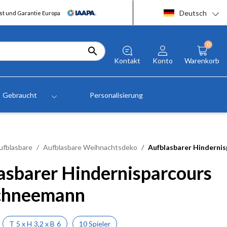
Deutsch
t und Garantie Europa
0

Kontakt
Konto
Warenkorb
Gebraucht
Personalisierung
ufblasbare
Aufblasbare Weihnachtsdeko
Aufblasbarer Hinderni
asbarer Hindernisparcours
chneemann
T
5
x
H
3,2
x
B
6
10 Spieler