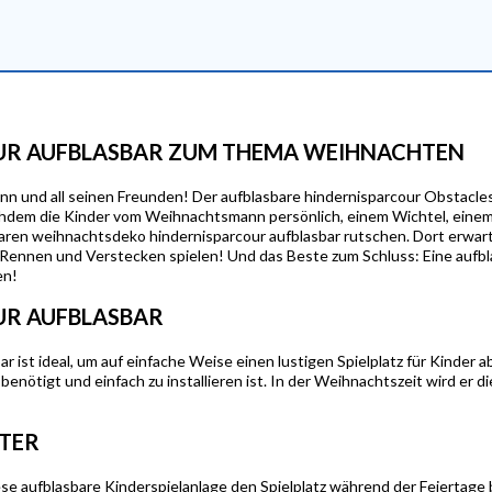
OUR AUFBLASBAR ZUM THEMA WEIHNACHTEN
und all seinen Freunden! Der aufblasbare hindernisparcour Obstacles 
chdem die Kinder vom Weihnachtsmann persönlich, einem Wichtel, ein
aren weihnachtsdeko hindernisparcour aufblasbar rutschen. Dort erwart
ennen und Verstecken spielen! Und das Beste zum Schluss: Eine aufbla
en!
UR AUFBLASBAR
r ist ideal, um auf einfache Weise einen lustigen Spielplatz für Kinder 
benötigt und einfach zu installieren ist. In der Weihnachtszeit wird er 
NTER
se aufblasbare Kinderspielanlage den Spielplatz während der Feiertage