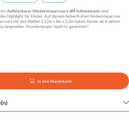
önen
Aufblasbarer Hindernisparcours 6M Schneemann
sind
as Highlight für Kinder. Auf diesem farbenfrohen hindernisparcour
arcours mit den Maßen 5,12m x 6m x 3,2m haben Kinder ab 6 Jahren
h zu langweilen. Stundenlanger Spaß ist garantiert!

In den Warenkorb
(n)