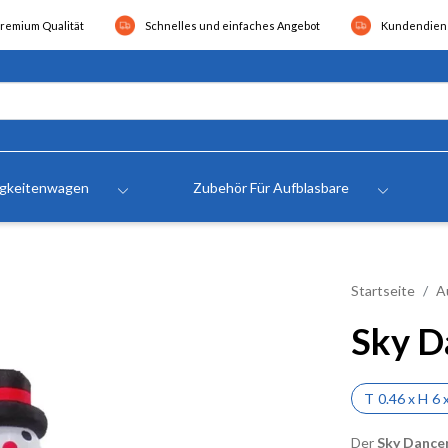
remium Qualität
Schnelles und einfaches Angebot
Kundendiens
igkeitenwagen
Zubehör Für Aufblasbare
Startseite
A
Sky D
T
0.46
x
H
6
Der
Sky Dance