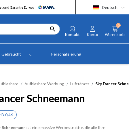
Deutsch
t und Garantie Europa
0

Kontakt
Konto
Warenkorb
Gebraucht
Personalisierung
ufblasbare
Aufblasbare Werbung
Lufttänzer
Sky Dancer Schn
ancer Schneemann
x
B
0,46
r Schneemann
ist eine massive Werbestruktur, die alle Ihre