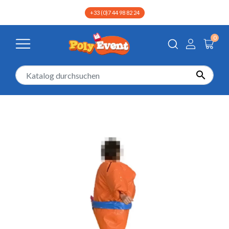
+33 (0)7 44 98 82 24
0

Startseite
Aufblasbare
Aufblasbare Sport
Sumo Kostüm