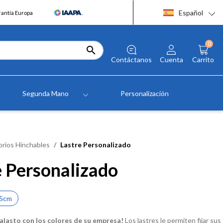
Español
rantía Europa
0

Contáctanos
Cuenta
Carrito
Segunda Mano
Personalización
rios Hinchables
Lastre Personalizado
e Personalizado
5cm
alasto con los colores de su empresa!
Los lastres le permiten fijar sus