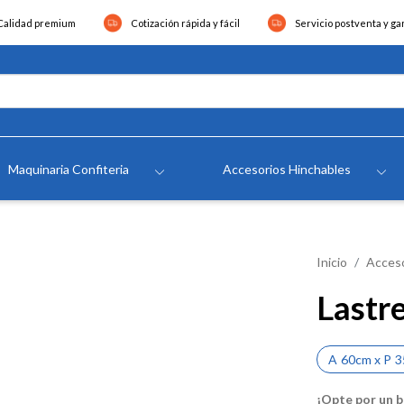
Calidad premium
Cotización rápida y fácil
Servicio postventa y ga
Maquinaria Confiteria
Accesorios Hinchables
Inicio
Acceso
Lastr
A
60cm
x
P
3
¡Opte por un b