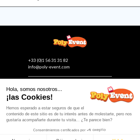
+33 (0)1 56 31 31 82
info@poly-event.com
¡Síguenos en las redes sociales!
NUESTRA EMPRESA
ATENCIÓN Y SERVICIO AL CLIENTE

Añadir al carrito
©2026 Poly Event : All rights reserved
Añadir al presupuesto