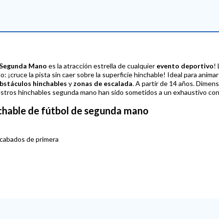
 Segunda Mano
es la atracción estrella de cualquier
evento deportivo
!
illo: ¡cruce la pista sin caer sobre la superficie hinchable! Ideal para ani
bstáculos hinchables
y
zonas de escalada
. A partir de 14 años. Dimen
stros hinchables segunda mano han sido sometidos a un exhaustivo cont
chable de fútbol de segunda mano
acabados de primera