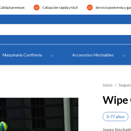
Calidad premium
Cotización rápida y fácil
Servicio postventa y ga
Maquinaria Confiteria
Accesorios Hinchables
Inicio
Segun
Wipe 
3-77 años
Juego hinchab