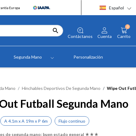
Español
rantía Europa
0

Contáctanos
Cuenta
Carrito
Segunda Mano
Personalización
da Mano
Hinchables Deportivos De Segunda Mano
Wipe Out Fut
Out Futball Segunda Mano
A
4.1m
x
A
19m
x
P
6m
Flujo continuo
les de segunda mano: buen estado general ★★★