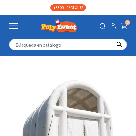
+33 (0)1 56 31 31 82
0

Inicio
Hinchables
Air Dome