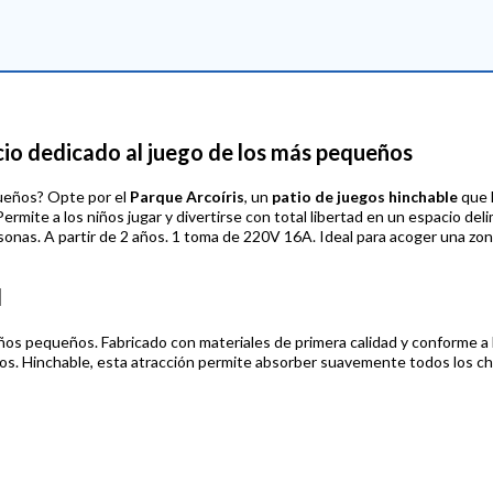
acio dedicado al juego de los más pequeños
queños? Opte por el
Parque Arcoíris
, un
patio de juegos hinchable
que l
mite a los niños jugar y divertirse con total libertad en un espacio delim
sonas. A partir de 2 años. 1 toma de 220V 16A. Ideal para acoger una zo
d
iños pequeños. Fabricado con materiales de primera calidad y conforme a 
ños. Hinchable, esta atracción permite absorber suavemente todos los ch