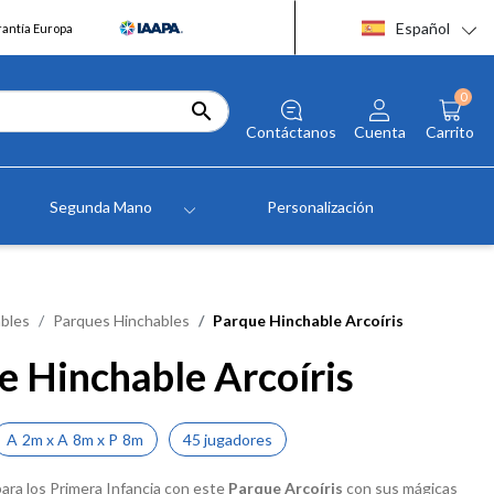
Español
rantía Europa
0

Contáctanos
Cuenta
Carrito
Segunda Mano
Personalización
bles
Parques Hinchables
Parque Hinchable Arcoíris
e Hinchable Arcoíris
A
2m
x
A
8m
x
P
8m
45 jugadores
ara los Primera Infancia con este
Parque Arcoíris
con sus mágicas