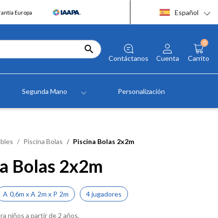
Español
rantía Europa
0

Contáctanos
Cuenta
Carrito
Segunda Mano
Personalización
bles
Piscina Bolas
Piscina Bolas 2x2m
na Bolas 2x2m
A
0,6m
x
A
2m
x
P
2m
4 jugadores
ra niños a partir de 2 años.