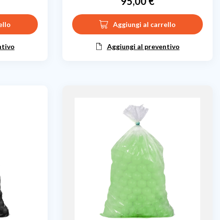
95,00 €
Prezzo
ello
Aggiungi al carrello
ntivo
Aggiungi al preventivo