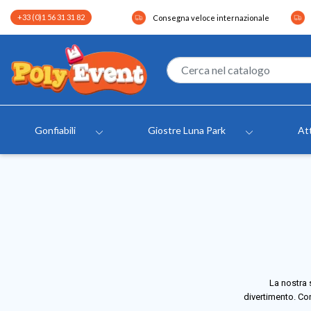
+33 (0)1 56 31 31 82
Consegna veloce internazionale
Gonfiabili
Giostre Luna Park
Att
La nostra 
divertimento. Con