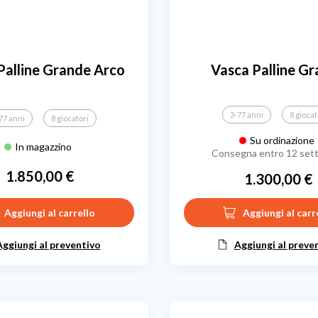
Palline Grande Arco
Vasca Palline G
3-77 anni
8 giocat
77 anni
8 giocatori
Su ordinazione
In magazzino
Consegna entro 12 set
1.850,00 €
1.300,00 €
Prezzo
Prezzo
Aggiungi al carrello
Aggiungi al carr
Aggiungi al preventivo
Aggiungi al preve