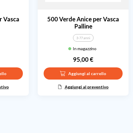
r Vasca
500 Verde Anice per Vasca
Palline
3-77 anni
In magazzino
95,00 €
Prezzo
ello
Aggiungi al carrello
ntivo
Aggiungi al preventivo
cessivo