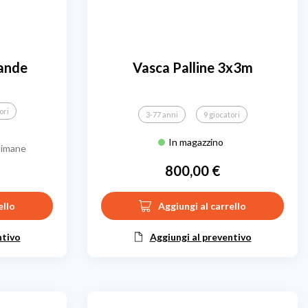
rande
Vasca Palline 3x3m
ori
3-77 anni
9 giocatori
In magazzino
timane
800,00 €
Prezzo
ello
Aggiungi al carrello
ntivo
Aggiungi al preventivo