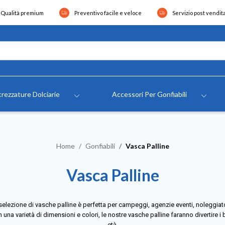
Qualità premium
Preventivo facile e veloce
Servizio post vendit
rezzature Dolciarie
Accessori Per Gonfiabili
Home
Gonfiabili
Vasca Palline
Vasca Palline
selezione di vasche palline è perfetta per campeggi, agenzie eventi, noleggiato
 una varietà di dimensioni e colori, le nostre vasche palline faranno divertire i b
età.