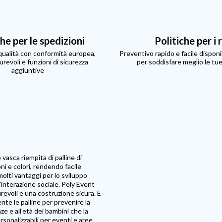
che per le spedizioni
Politiche per i 
 qualità con conformità europea,
Preventivo rapido e facile disponib
urevoli e funzioni di sicurezza
per soddisfare meglio le tu
aggiuntive
vasca riempita di palline di
ni e colori, rendendo facile
molti vantaggi per lo sviluppo
 l'interazione sociale. Poly Event
urevoli e una costruzione sicura. È
nte le palline per prevenire la
ze e all'età dei bambini che la
rsonalizzabili per eventi e aree