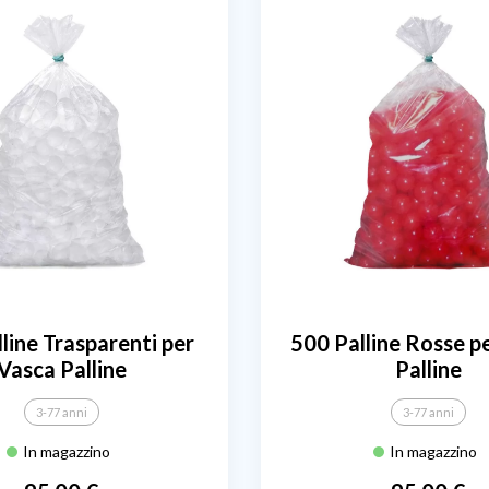
line Trasparenti per
500 Palline Rosse p
Vasca Palline
Palline
3-77 anni
3-77 anni
In magazzino
In magazzino