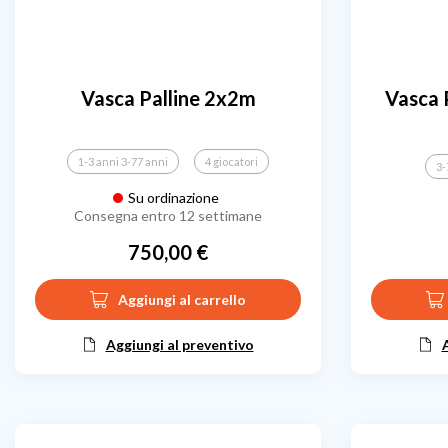
Vasca Palline 2x2m
Vasca 
1-3 anni 3-77 anni
4 giocatori
3-
Su ordinazione
Consegna entro 12 settimane
750,00 €
Prezzo
Aggiungi al carrello
Aggiungi al preventivo