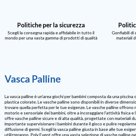
Politiche per la sicurezza
Politi
Scegli la consegna rapida e affidabile in tutto il
Gonfiabili di
mondo per una vasta gamma di prodotti di qualità
materiali d
Vasca Palline
La vasca palline è un'area giochi per bambini composta da una piscina o 
plastica colorate. Le vasche palline sono disponibili in diverse dimensio
trovare quella perfetta per le tue esigenze. Le vasche palline offrono 
motorio e sensoriale dei bambini, oltre a incoraggiare l'attività fisica e
offre vasche palline sicure e di alta qualità, progettate con materiali d
importante supervisionare i bambini durante il gioco e pulire regolarme
diffusione di germi. Scegli la vasca palline giusta in base alle tue esigen
utilizzeranno. Poly Event offre una vasta selezione di vasche palline pe