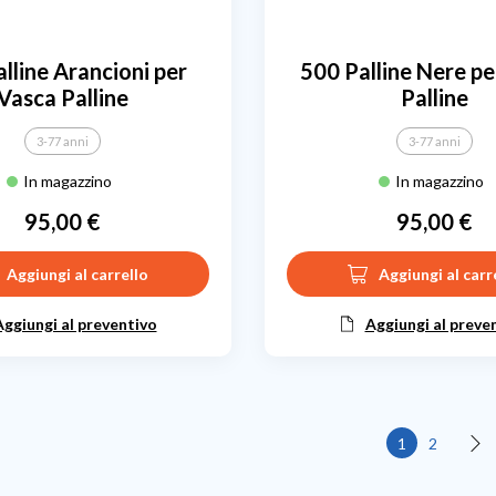
lline Arancioni per
500 Palline Nere pe
Vasca Palline
Palline
3-77 anni
3-77 anni
In magazzino
In magazzino
95,00 €
95,00 €
Prezzo
Prezzo
Aggiungi al carrello
Aggiungi al carr
Aggiungi al preventivo
Aggiungi al preve
1
2
Suc