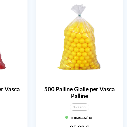
er Vasca
500 Palline Gialle per Vasca
Palline
3-77 anni
In magazzino