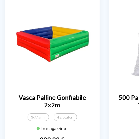
Vasca Palline Gonfiabile
500 Pal
2x2m
3-77 anni
4 giocatori
In magazzino