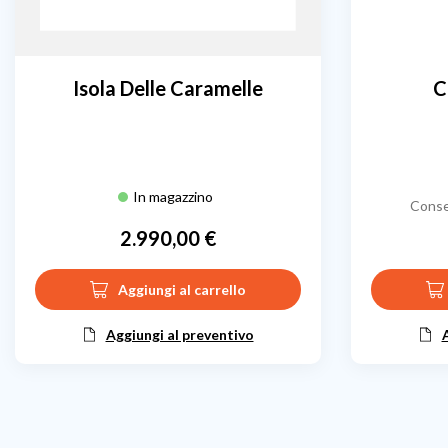
Isola Delle Caramelle
C
In magazzino
Conse
2.990,00 €
Prezzo
Aggiungi al carrello
Aggiungi al preventivo