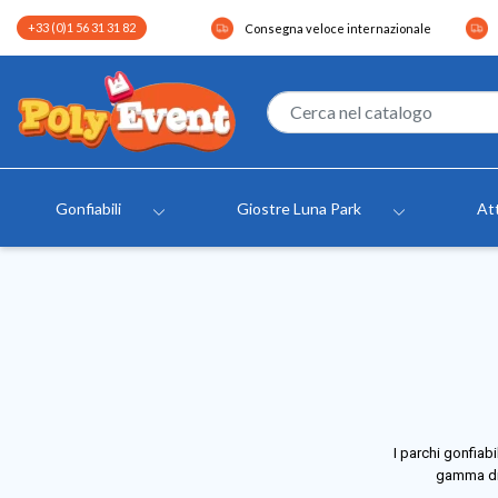
+33 (0)1 56 31 31 82
Consegna veloce internazionale
Gonfiabili
Giostre Luna Park
Att
I parchi gonfiabi
gamma di p