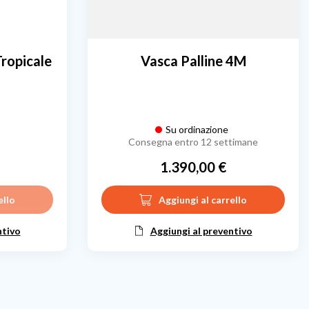
Tropicale
Vasca Palline 4M
Su ordinazione
Consegna entro 12 settimane
1.390,00 €
Prezzo
ello
Aggiungi al carrello
ntivo
Aggiungi al preventivo
cessivo