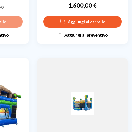
1.600,00 €
vo
Prezzo
ello
Aggiungi al carrello
ntivo
Aggiungi al preventivo