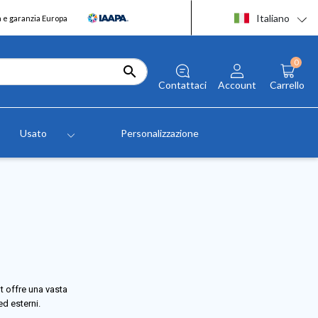
Italiano
a e garanzia Europa
0

Contattaci
Account
Carrello
Usato
Personalizzazione
nt offre una vasta
ed esterni.