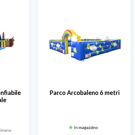
nfiabile
Parco Arcobaleno 6 metri
ale
In magazzino
timane