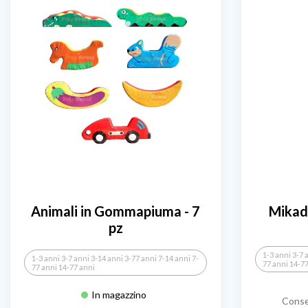
Animali in Gommapiuma - 7
Mikad
pz
1-3 anni 3-7 
1-3 anni 3-7 anni 3-14 anni 3-77 anni 7-14 anni 7-
77 anni 14-7
77 anni 14-77 anni
In magazzino
Conse