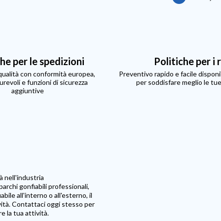
che per le spedizioni
Politiche per i 
 qualità con conformità europea,
Preventivo rapido e facile disponib
urevoli e funzioni di sicurezza
per soddisfare meglio le tu
aggiuntive
à nell'industria
rchi gonfiabili professionali,
ile all'interno o all'esterno, il
vità. Contattaci oggi stesso per
 la tua attività.