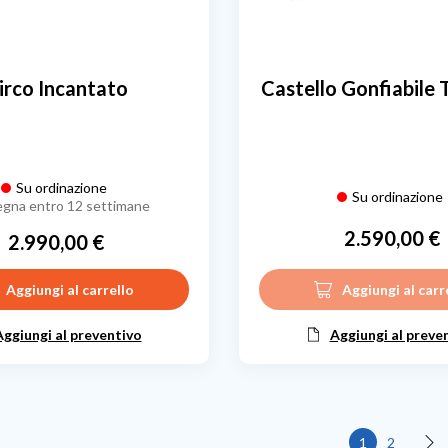
irco Incantato
Castello Gonfiabile 
Su ordinazione
Su ordinazione
gna entro 12 settimane
2.590,00 €
2.990,00 €
Prezzo
Prezzo
Aggiungi al carrello
Aggiungi al carr
Aggiungi al preventivo
Aggiungi al preve
1
2
Suc