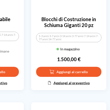
abile
Blocchi di Costruzione in
Schiuma Giganti 20 pz
i 7-14 anni 7-
1-3 anni 3-7 anni 3-14 anni 3-77 anni 7-14 anni 7-
77 anni 14-77 anni
In magazzino
timane
1.500,00 €
Prezzo
ello
Aggiungi al carrello
ntivo
Aggiungi al preventivo