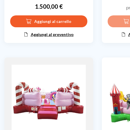
1.500,00 €
p
Prezzo
Aggiungi al carrello
Aggiungi al preventivo