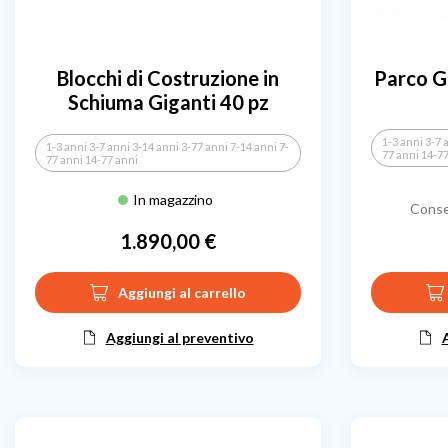
Blocchi di Costruzione in
Parco G
Schiuma Giganti 40 pz
1-3 anni 3-7 
1-3 anni 3-7 anni 3-14 anni 3-77 anni 7-14 anni 7-
77 anni 14-7
77 anni 14-77 anni
In magazzino
Conse
1.890,00 €
Prezzo
Aggiungi al carrello
Aggiungi al preventivo