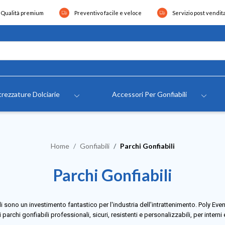
Qualità premium
Preventivo facile e veloce
Servizio post vendit
rezzature Dolciarie
Accessori Per Gonfiabili
Home
Gonfiabili
Parchi Gonfiabili
Parchi Gonfiabili
li sono un investimento fantastico per l'industria dell'intrattenimento. Poly Eve
archi gonfiabili professionali, sicuri, resistenti e personalizzabili, per interni 