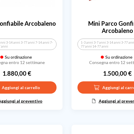
onfiabile Arcobaleno
Mini Parco Gonfi
Arcobaleno
anni 3-14 anni 3-77 anni 7-14 anni 7-
1-3 anni 3-7 anni 3-14 anni 3-77 ann
7 anni
77 anni 14-77 anni
Su ordinazione
Su ordinazione
gna entro 12 settimane
Consegna entro 12 set
1.880,00 €
1.500,00 €
Prezzo
Prezzo
Aggiungi al carrello
Aggiungi al carr
Aggiungi al preventivo
Aggiungi al preve