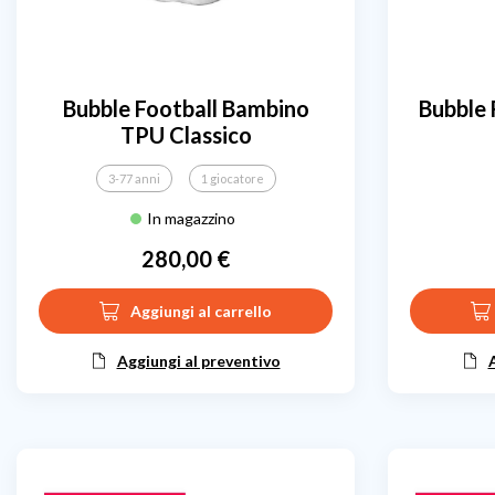
Bubble Football Bambino
Bubble 
TPU Classico
3-77 anni
1 giocatore
In magazzino
280,00 €
Prezzo
Aggiungi al carrello
Aggiungi al preventivo