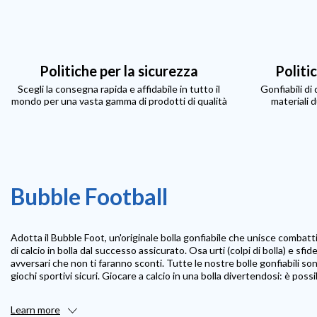
Politiche per la sicurezza
Politi
Scegli la consegna rapida e affidabile in tutto il
Gonfiabili di
mondo per una vasta gamma di prodotti di qualità
materiali d
Bubble Football
Adotta il Bubble Foot, un'originale bolla gonfiabile che unisce combatt
di calcio in bolla dal successo assicurato. Osa urti (colpi di bolla) e sfi
avversari che non ti faranno sconti. Tutte le nostre bolle gonfiabili s
giochi sportivi sicuri. Giocare a calcio in una bolla divertendosi: è poss
Learn more