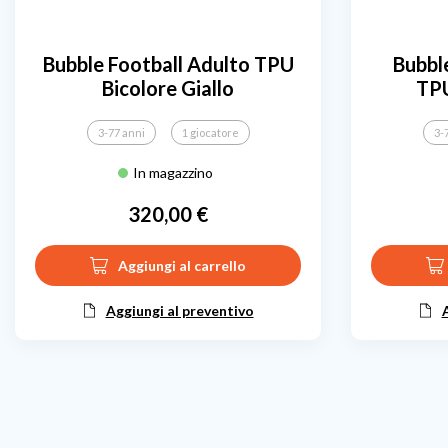
Bubble Football Adulto TPU
Bubbl
Bicolore Giallo
TPU
3-77 anni
1 giocatore
3-
In magazzino
320,00 €
Prezzo
Aggiungi al carrello
Aggiungi al preventivo