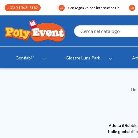
+33 (0)1 56 31 31 82
Consegna veloce internazionale
Gonfiabili
Giostre Luna Park
Att
Ho
Adotta il Bubble 
bolle gonfiabili 