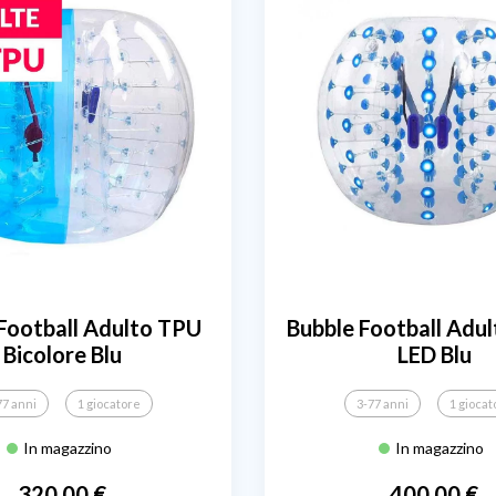
Football Adulto TPU
Bubble Football Adu
Bicolore Blu
LED Blu
77 anni
1 giocatore
3-77 anni
1 giocat
In magazzino
In magazzino
320,00 €
400,00 €