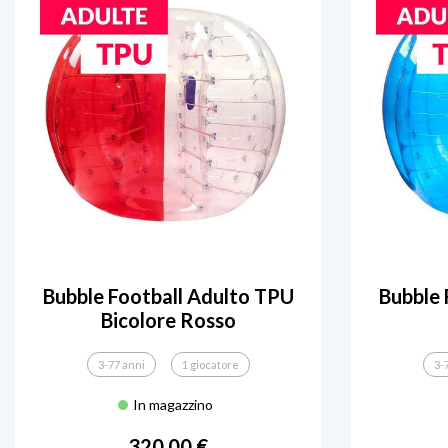
Bubble Football Adulto TPU
Bubble 
Bicolore Rosso
3-77 anni
1 giocatore
3-
In magazzino
320,00 €