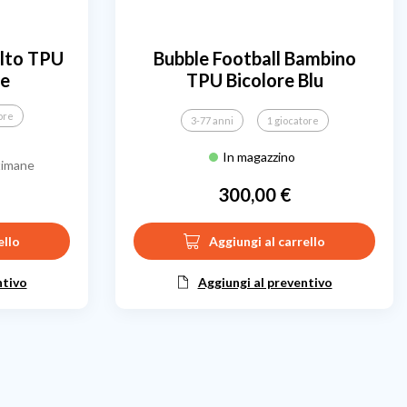
ulto TPU
Bubble Football Bambino
de
TPU Bicolore Blu
ore
3-77 anni
1 giocatore
In magazzino
timane
300,00 €
Prezzo
ello
Aggiungi al carrello
ntivo
Aggiungi al preventivo
cessivo