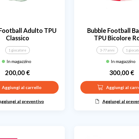
Football Adulto TPU
Bubble Football B
Classico
TPU Bicolore R
1 giocatore
3-77 anni
1 giocat
In magazzino
In magazzino
200,00 €
300,00 €
Prezzo
Prezzo
Aggiungi al carrello
Aggiungi al carr
Aggiungi al preventivo
Aggiungi al preve