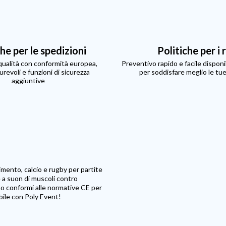
che per le spedizioni
Politiche per i 
 qualità con conformità europea,
Preventivo rapido e facile disponib
urevoli e funzioni di sicurezza
per soddisfare meglio le tu
aggiuntive
imento, calcio e rugby per partite
de a suon di muscoli contro
ono conformi alle normative CE per
ibile con Poly Event!