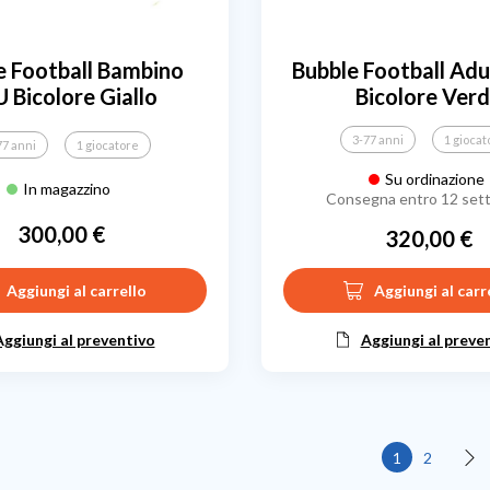
e Football Bambino
Bubble Football Ad
 Bicolore Giallo
Bicolore Ver
3-77 anni
1 giocat
77 anni
1 giocatore
Su ordinazione
In magazzino
Consegna entro 12 set
300,00 €
320,00 €
Prezzo
Prezzo
Aggiungi al carrello
Aggiungi al carr
Aggiungi al preventivo
Aggiungi al preve
1
2
Suc