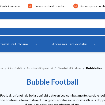
Qualità premium
Preventivo facile e veloce
Servizio post vendit
rezzature Dolciarie
Accessori Per Gonfiabili
me
Gonfiabili
Gonfiabili Sportivi
Gonfiabili Calcio
Bubble Foot
Bubble Football
Football, un'originale bolla gonfiabile che unisce combattimento, calcio e rugb
sono conformi alle normative CE per giochi sportivi sicuri. Grazie alla sua dopp
d'aria, il Bubble Foot assorbe tutti gli urti.