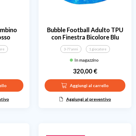
ambino
Bubble Football Adulto TPU
osso
con Finestra Bicolore Blu
ore
3-77 anni
1 giocatore
In magazzino
320,00 €
Prezzo
ello
Aggiungi al carrello
ntivo
Aggiungi al preventivo