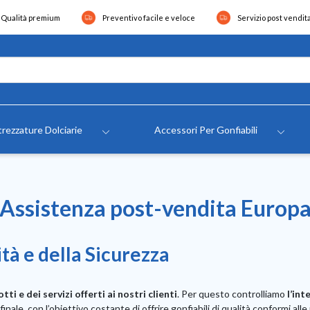
Qualità premium
Preventivo facile e veloce
Servizio post vendit
rezzature Dolciarie
Accessori Per Gonfiabili
Assistenza post-vendita Europ
ità e della Sicurezza
ti e dei servizi offerti ai nostri clienti
. Per questo controlliamo
l’int
nale, con l’obiettivo costante di offrire gonfiabili di qualità conformi alle 