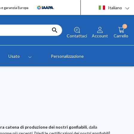
Italiano
a e garanzia Europa
0

Contattaci
Account
Carrello
Usato
Personalizzazione
a
era catena di produzione dei nostri gonfiabili
, dalla
norme più recenti. [Vedi le certificazioni dei nostri gonfiabili].