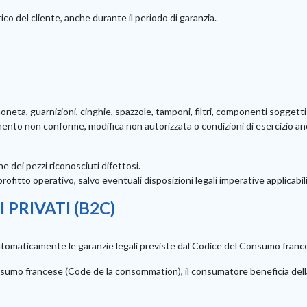
co del cliente, anche durante il periodo di garanzia.
ta, guarnizioni, cinghie, spazzole, tamponi, filtri, componenti soggetti 
ento non conforme, modifica non autorizzata o condizioni di esercizio a
ne dei pezzi riconosciuti difettosi.
ofitto operativo, salvo eventuali disposizioni legali imperative applicabili
 PRIVATI (B2C)
utomaticamente le garanzie legali previste dal Codice del Consumo fran
umo francese (Code de la consommation), il consumatore beneficia della g