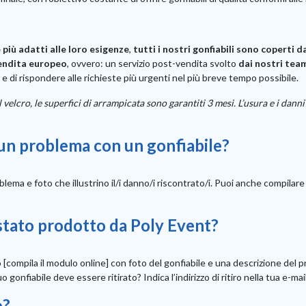
 più adatti alle loro esigenze
,
tutti i nostri gonfiabili sono coperti d
endita europeo
, ovvero: un servizio post-vendita svolto
dai nostri team
e di rispondere alle richieste più urgenti nel più breve tempo possibile.
ie, il velcro, le superfici di arrampicata sono garantiti 3 mesi. L’usura e i 
 un problema con un gonfiabile?
ma e foto che illustrino il/i danno/i riscontrato/i. Puoi anche compilare il
 stato prodotto da Poly Event?
[compila il modulo online] con foto del gonfiabile e una descrizione del p
uo gonfiabile deve essere ritirato? Indica l’indirizzo di ritiro nella tua e-ma
o?