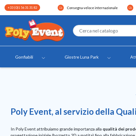
+33 (0)1 56 31 31 82
Consegna veloce internazionale
Gonfiabili
Giostre Luna Park
Att
Poly Event, al servizio della Qual
In Poly Event attribuiamo grande importanza alla
qualità dei prodot
progettazione iniziale (bozzetto 2D a matita) fino alla fabbricazione fi