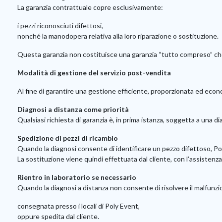
La garanzia contrattuale copre esclusivamente:
i pezzi riconosciuti difettosi,
nonché la manodopera relativa alla loro riparazione o sostituzione.
Questa garanzia non costituisce una garanzia “tutto compreso” che 
Modalità di gestione del servizio post-vendita
Al fine di garantire una gestione efficiente, proporzionata ed eco
Diagnosi a distanza come priorità
Qualsiasi richiesta di garanzia è, in prima istanza, soggetta a una d
Spedizione di pezzi di ricambio
Quando la diagnosi consente di identificare un pezzo difettoso, Po
La sostituzione viene quindi effettuata dal cliente, con l’assistenza
Rientro in laboratorio se necessario
Quando la diagnosi a distanza non consente di risolvere il malfunz
consegnata presso i locali di Poly Event,
oppure spedita dal cliente.