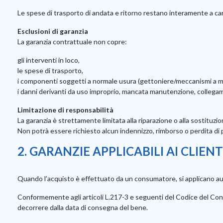
Le spese di trasporto di andata e ritorno restano interamente a cari
Esclusioni di garanzia
La garanzia contrattuale non copre:
gli interventi in loco,
le spese di trasporto,
i componenti soggetti a normale usura (gettoniere/meccanismi a mone
i danni derivanti da uso improprio, mancata manutenzione, collegam
Limitazione di responsabilità
La garanzia è strettamente limitata alla riparazione o alla sostituzio
Non potrà essere richiesto alcun indennizzo, rimborso o perdita di pr
2. GARANZIE APPLICABILI AI CLIENTI
Quando l’acquisto è effettuato da un consumatore, si applicano a
Conformemente agli articoli L.217-3 e seguenti del Codice del Cons
decorrere dalla data di consegna del bene.