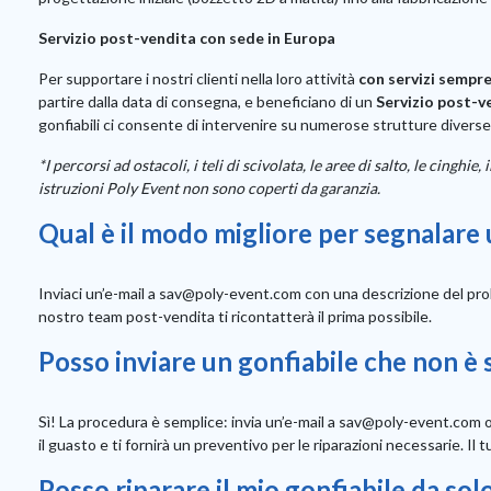
Servizio post-vendita con sede in Europa
Per supportare i nostri clienti nella loro attività
con servizi sempre
partire dalla data di consegna, e beneficiano di un
Servizio post-v
gonfiabili ci consente di intervenire su numerose strutture diverse 
*I percorsi ad ostacoli, i teli di scivolata, le aree di salto, le cingh
istruzioni Poly Event non sono coperti da garanzia.
Qual è il modo migliore per segnalare
Inviaci un’e-mail a sav@poly-event.com con una descrizione del proble
nostro team post-vendita ti ricontatterà il prima possibile.
Posso inviare un gonfiabile che non è
Sì! La procedura è semplice: invia un’e-mail a sav@poly-event.com o 
il guasto e ti fornirà un preventivo per le riparazioni necessarie. Il t
Posso riparare il mio gonfiabile da sol