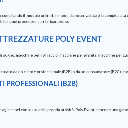
 o compilando il [modulo online], in modo da poter valutare la complessità d
abile), puoi procedere con la riparazione.
ATTREZZATURE POLY EVENT
 pugno, macchine per il ghiaccio, macchine per granita, macchine per zucc
ffettuato da un cliente professionale (B2B) o da un consumatore (B2C), co
TI PROFESSIONALI (B2B)
 agisce nel contesto della propria attività, Poly Event concede una garanz