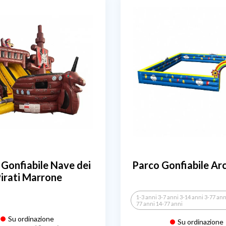
 Gonfiabile Nave dei
Parco Gonfiabile Ar
irati Marrone
1-3 anni 3-7 anni 3-14 anni 3-77 ann
77 anni 14-77 anni
Su ordinazione
Su ordinazione