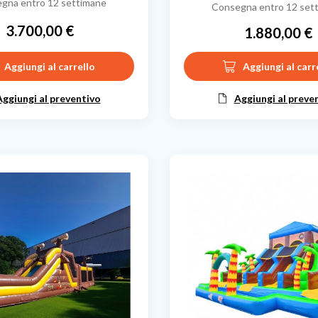
gna entro 12 settimane
Consegna entro 12 set
3.700,00 €
1.880,00 €
Prezzo
Prezzo
Aggiungi al carrello
Aggiungi al carr
Aggiungi al preventivo
Aggiungi al preve