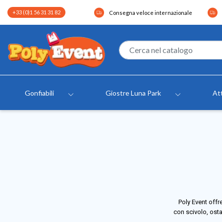
+33 (0)1 56 31 31 82
Consegna veloce internazionale
Gonfiabili
Giostre Luna Park
Att
Poly Event offre
con scivolo, osta