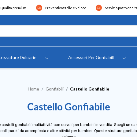
Qualità premium
Preventivo facile e veloce
Servizio post vendit
rezzature Dolciarie
Accessori Per Gonfiabili
Home
Gonfiabili
Castello Gonfiabile
Castello Gonfiabile
 castelli gonfiabili multiattività con scivoli per bambini in vendita. Scegli un ca
coli, pareti da arrampicata e altre attività per bambini. Queste strutture gonfiabi
animare