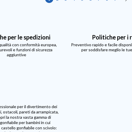
che per le spedizioni
Politiche per i 
 qualità con conformità europea,
Preventivo rapido e facile disponib
urevoli e funzioni di sicurezza
per soddisfare meglio le tu
aggiuntive
essionale per il divertimento dei
i, ostacoli, pareti da arrampicata,
copri la nostra vasta gamma di
 gonfiabile per bambini in cui
 castello gonfiabile con scivolo: