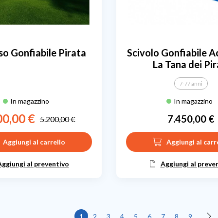
so Gonfiabile Pirata
Scivolo Gonfiabile 
La Tana dei Pir
7-77 anni
In magazzino
In magazzino
00,00 €
7.450,00 €
5.200,00 €
Prezzo
Prezzo base
Prezzo
Aggiungi al carrello
Aggiungi al carr
Aggiungi al preventivo
Aggiungi al preve
1
2
3
4
5
6
7
8
9
Suc