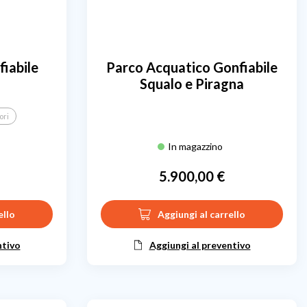
iabile
Parco Acquatico Gonfiabile
Squalo e Piragna
ori
In magazzino
5.900,00 €
Prezzo
ello
Aggiungi al carrello
ntivo
Aggiungi al preventivo