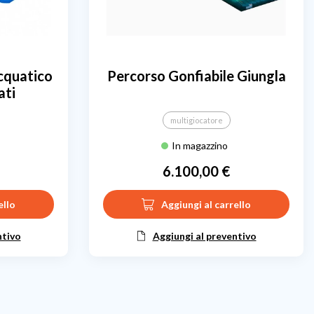
Acquatico
Percorso Gonfiabile Giungla
ati
multigiocatore
In magazzino
6.100,00 €
Prezzo
ello
Aggiungi al carrello
ntivo
Aggiungi al preventivo
cessivo