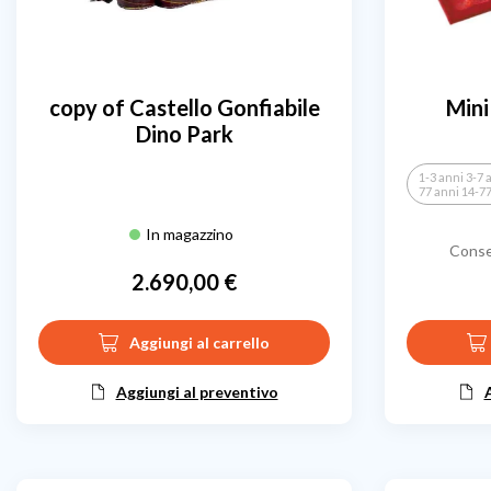
copy of Castello Gonfiabile
Mini
Dino Park
1-3 anni 3-7 
77 anni 14-7
In magazzino
Conse
2.690,00 €
Prezzo
Aggiungi al carrello
Aggiungi al preventivo