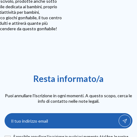
n scivolo, prodotte anche sotto
bile dedicata ai bambini, proprio
tiattività per bambini,
co giochi gonfiabile, il tuo centro
dulti e attirerà quante più
scendere da questo gonfiabile!
Resta informato/a
Puoi annullare l'iscrizione in ogni momenti. A questo scopo, cerca le
info di contatto nelle note legali.
È possibile annullare l'iscrizione in qualsiasi momento. A tal fine, le nostre