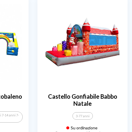
cobaleno
Castello Gonfiabile Babbo
Natale
i 7-14 anni 7-
3-77 anni
Su ordinazione