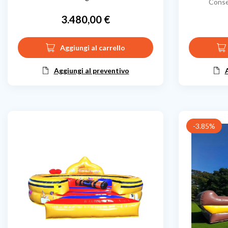
Conse
3.480,00 €
Prezzo
Aggiungi al carrello
Aggiungi al preventivo
-3.85%