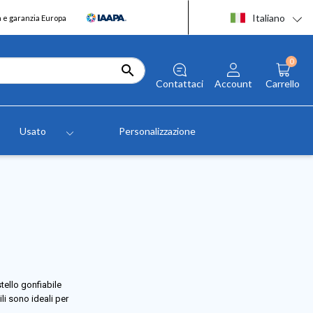
Italiano
a e garanzia Europa
0

Contattaci
Account
Carrello
Usato
Personalizzazione
stello gonfiabile
li sono ideali per