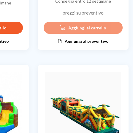
Consegna entro 12 settimane
timane
prezzi su preventivo
ello
Aggiungi al carrello
ntivo
Aggiungi al preventivo