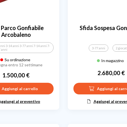
 Parco Gonfiabile
Sfida Sospesa Gonf
Arcobaleno
anni 3-14 anni 3-77 anni 7-14 anni 7-
3-77 anni
2 giocat
7 anni
Su ordinazione
In magazzino
gna entro 12 settimane
2.680,00 €
1.500,00 €
Prezzo
Prezzo
Aggiungi al carrello
Aggiungi al carr
Aggiungi al preventivo
Aggiungi al preve