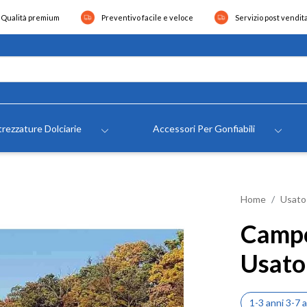
Qualità premium
Preventivo facile e veloce
Servizio post vendit
rezzature Dolciarie
Accessori Per Gonfiabili
Home
Usato
Campo
Usato
1-3 anni 3-7 