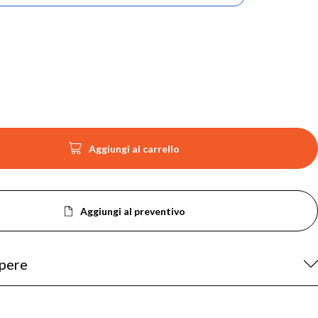

Aggiungi al carrello
Aggiungi al preventivo
apere