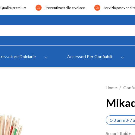
Qualità premium
Preventivo facile e veloce
Servizio post vendit
rezzature Dolciarie
Accessori Per Gonfiabili
Home
Gonfia
Mikad
1-3 anni 3-7 
Scopri di più